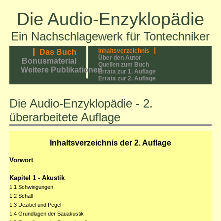
Die Audio-Enzyklopädie
Ein Nachschlagewerk für Tontechniker
Inhaltsverzeichnis
Das Buch
Über den Autor
Bonusmaterial
Quellen zum Buch
Weitere Publikationen
Errata zur 1. Auflage
Errata zur 2. Auflage
Die Audio-Enzyklopädie - 2.
überarbeitete Auflage
Inhaltsverzeichnis der 2. Auflage
Vorwort
Kapitel 1 - Akustik
1.1 Schwingungen
1.2 Schall
1.3 Dezibel und Pegel
1.4 Grundlagen der Bauakustik