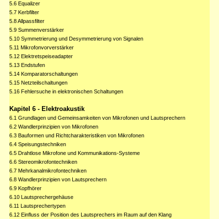
5.6 Equalizer
5.7 Kerbfilter
5.8 Allpassfilter
5.9 Summenverstärker
5.10 Symmetrierung und Desymmetrierung von Signalen
5.11 Mikrofonvorverstärker
5.12 Elektretspeiseadapter
5.13 Endstufen
5.14 Komparatorschaltungen
5.15 Netzteilschaltungen
5.16 Fehlersuche in elektronischen Schaltungen
Kapitel 6 - Elektroakustik
6.1 Grundlagen und Gemeinsamkeiten von Mikrofonen und Lautsprechern
6.2 Wandlerprinzipien von Mikrofonen
6.3 Bauformen und Richtcharakteristiken von Mikrofonen
6.4 Speisungstechniken
6.5 Drahtlose Mikrofone und Kommunikations-Systeme
6.6 Stereomikrofontechniken
6.7 Mehrkanalmikrofontechniken
6.8 Wandlerprinzipien von Lautsprechern
6.9 Kopfhörer
6.10 Lautsprechergehäuse
6.11 Lautsprechertypen
6.12 Einfluss der Position des Lautsprechers im Raum auf den Klang