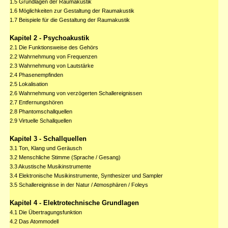
1.5 Grundlagen der Raumakustik
1.6 Möglichkeiten zur Gestaltung der Raumakustik
1.7 Beispiele für die Gestaltung der Raumakustik
Kapitel 2 - Psychoakustik
2.1 Die Funktionsweise des Gehörs
2.2 Wahrnehmung von Frequenzen
2.3 Wahrnehmung von Lautstärke
2.4 Phasenempfinden
2.5 Lokalisation
2.6 Wahrnehmung von verzögerten Schallereignissen
2.7 Entfernungshören
2.8 Phantomschallquellen
2.9 Virtuelle Schallquellen
Kapitel 3 - Schallquellen
3.1 Ton, Klang und Geräusch
3.2 Menschliche Stimme (Sprache / Gesang)
3.3 Akustische Musikinstrumente
3.4 Elektronische Musikinstrumente, Synthesizer und Sampler
3.5 Schallereignisse in der Natur / Atmosphären / Foleys
Kapitel 4 - Elektrotechnische Grundlagen
4.1 Die Übertragungsfunktion
4.2 Das Atommodell