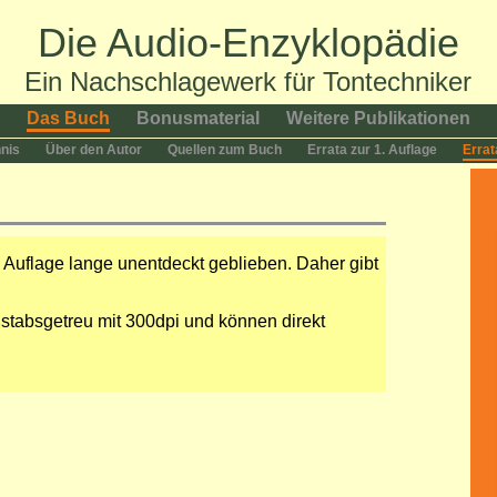
Die Audio-Enzyklopädie
Ein Nachschlagewerk für Tontechniker
Das Buch
Bonusmaterial
Weitere Publikationen
hnis
Über den Autor
Quellen zum Buch
Errata zur 1. Auflage
Errat
n Auflage lange unentdeckt geblieben. Daher gibt
stabsgetreu mit 300dpi und können direkt