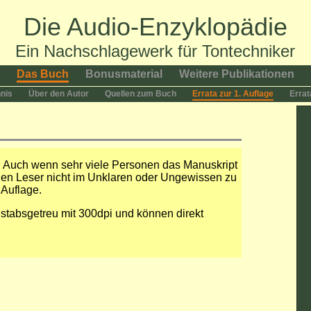
Die Audio-Enzyklopädie
Ein Nachschlagewerk für Tontechniker
Das Buch
Bonusmaterial
Weitere Publikationen
hnis
Über den Autor
Quellen zum Buch
Errata zur 1. Auflage
Errat
r. Auch wenn sehr viele Personen das Manuskript
en Leser nicht im Unklaren oder Ungewissen zu
 Auflage.
stabsgetreu mit 300dpi und können direkt